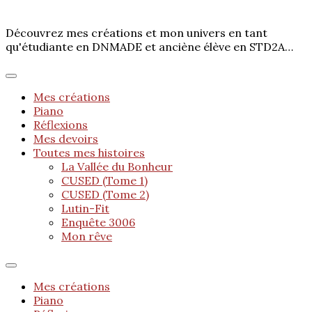
Découvrez mes créations et mon univers en tant
qu'étudiante en DNMADE et anciène élève en STD2A…
Mes créations
Piano
Réflexions
Mes devoirs
Toutes mes histoires
La Vallée du Bonheur
CUSED (Tome 1)
CUSED (Tome 2)
Lutin-Fit
Enquête 3006
Mon rêve
Mes créations
Piano