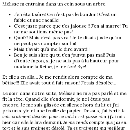
Mélisse m’entraina dans un coin sous un arbre.
J’en était sûre! Ce n’est pas le bon Jim! C’est un
faible et une racaille!
C’est juste parce que t’es jalouse!!! J’en ai marre! Tu
ne me soutiens même pas!
Quoi?! Mais c’est pas vrai! Je te disais juste qu’on
ne peut pas compter sur lui!
Mais t’avait qu’à me le dire avant!!!
Ben je suis sûre qu tu t’en
foutrai
pas mal! Puis
d’toute façon, si je ne suis pas à la hauteur pour
madame la Reine, je me
tire
! Bye!
Et elle s’en alla… Je me rendit alors compte de ma
bêtise!!! Elle avait tout à fait raison! J’étais désolée…
Le soir, dans notre suite, Mélisse ne m’a pas parlé et me
fit la tête. Quand elle s’endormit, je ne l’étais pas
encore. Je me suis glissée en silence hors du lit et j’ai
pris un stylo et une feuille de papier. Dessus, j’ai écrit:
Je
suis vraiment désolée pour ce qu’il c’est passé hier
(j’ai mis
hier car elle le lira demain).
Je me rends compte que j’ai eu
tort et je suis vraiment désolé. Tu es vraiment ma meilleur