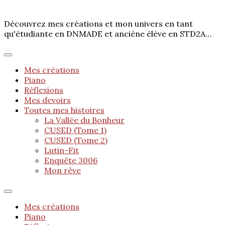
Découvrez mes créations et mon univers en tant
qu'étudiante en DNMADE et anciène élève en STD2A…
Mes créations
Piano
Réflexions
Mes devoirs
Toutes mes histoires
La Vallée du Bonheur
CUSED (Tome 1)
CUSED (Tome 2)
Lutin-Fit
Enquête 3006
Mon rêve
Mes créations
Piano