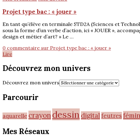
Projet type bac : « jouer »
En tant qu’élève en terminale STD2A (Sciences et Technolo
sous la forme d’un verbe d’action, ici « JOUER », accomp
design et métier d’art? » Le …
0 commentaire
sur Projet type bac : « jouer »
Lire
Découvrez mon univers
Découvrez mon univers
Parcourir
dessin
crayon
fémi
digital
feutres
aquarelle
Mes Réseaux