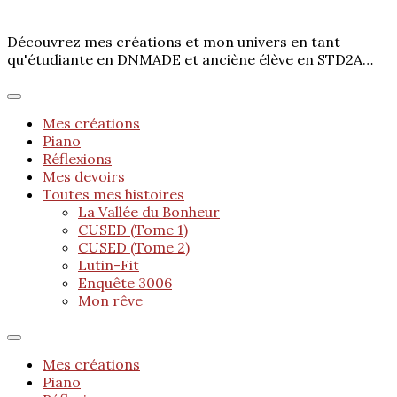
Découvrez mes créations et mon univers en tant
qu'étudiante en DNMADE et anciène élève en STD2A…
Mes créations
Piano
Réflexions
Mes devoirs
Toutes mes histoires
La Vallée du Bonheur
CUSED (Tome 1)
CUSED (Tome 2)
Lutin-Fit
Enquête 3006
Mon rêve
Mes créations
Piano