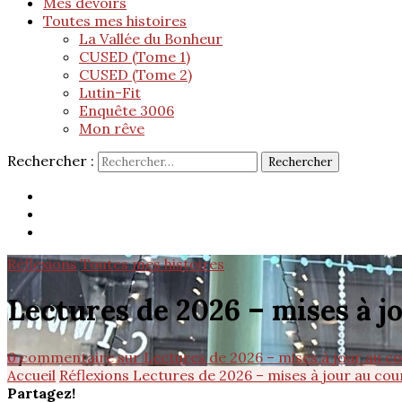
Mes devoirs
Toutes mes histoires
La Vallée du Bonheur
CUSED (Tome 1)
CUSED (Tome 2)
Lutin-Fit
Enquête 3006
Mon rêve
Rechercher :
Réflexions
Toutes mes histoires
Lectures de 2026 – mises à j
0 commentaire
sur Lectures de 2026 – mises à jour au co
Accueil
Réflexions
Lectures de 2026 – mises à jour au cou
Partagez!