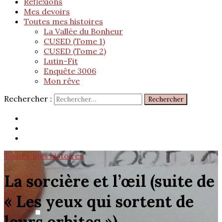
Réflexions
Mes devoirs
Toutes mes histoires
La Vallée du Bonheur
CUSED (Tome 1)
CUSED (Tome 2)
Lutin-Fit
Enquête 3006
Mon rêve
Rechercher :
Toutes mes histoires
La sorcière et l’œil (suite de
« Les yeux qui sortent de
leurs orbites »)