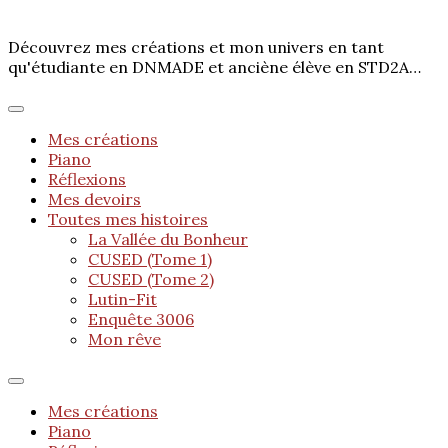
Découvrez mes créations et mon univers en tant
qu'étudiante en DNMADE et anciène élève en STD2A…
Mes créations
Piano
Réflexions
Mes devoirs
Toutes mes histoires
La Vallée du Bonheur
CUSED (Tome 1)
CUSED (Tome 2)
Lutin-Fit
Enquête 3006
Mon rêve
Mes créations
Piano