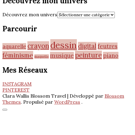
Découvrez mon univers
Découvrez mon univers
Parcourir
dessin
crayon
digital
feutres
aquarelle
peinture
féminisme
musique
piano
maquette
Mes Réseaux
INSTAGRAM
PINTEREST
Clara Wallis
Blossom Travel | Développé par
Blossom
Themes
. Propulsé par
WordPress
.