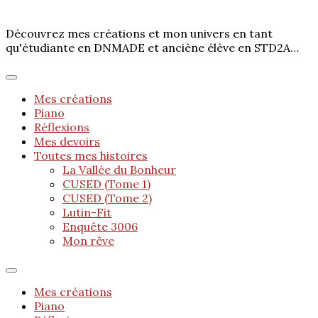
Découvrez mes créations et mon univers en tant
qu'étudiante en DNMADE et anciène élève en STD2A…
Mes créations
Piano
Réflexions
Mes devoirs
Toutes mes histoires
La Vallée du Bonheur
CUSED (Tome 1)
CUSED (Tome 2)
Lutin-Fit
Enquête 3006
Mon rêve
Mes créations
Piano