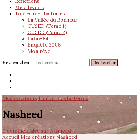
Réflexions
Mes devoirs
Toutes mes histoires
La Vallée du Bonheur
CUSED (Tome 1)
CUSED (Tome 2)
Lutin-Fit
Enquête 3006
Mon rêve
Rechercher :
Mes créations
Toutes mes histoires
Nasheed
0 commentaire
sur Nasheed
Accueil
Mes créations
Nasheed