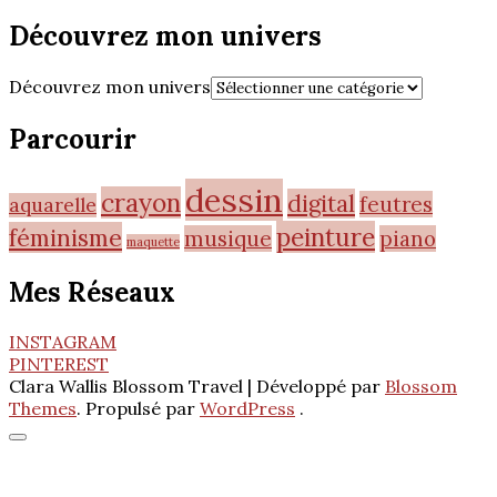
Découvrez mon univers
Découvrez mon univers
Parcourir
dessin
crayon
digital
feutres
aquarelle
peinture
féminisme
musique
piano
maquette
Mes Réseaux
INSTAGRAM
PINTEREST
Clara Wallis
Blossom Travel | Développé par
Blossom
Themes
. Propulsé par
WordPress
.