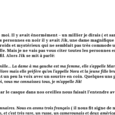
e moi. Il y avait énormément – un millier je dirais ( et s
s personnes en noir il y avait Jik, une dame magnifiqu
roids et mystérieux qui ne semblait pas très commode une
ille. Mais je ne vais pas vous citer toutes les personnes 
il. Alors Jik se mit à parlé:
famille… La dame à ma gauche est ma femme, elle s’appelle Mar
hélore mais elle préfère qu’on l’appelle Nora et la jeune fille b
nt un peu la voix avec un sourire en coin. Quelques uns p
i, vous me connaissez tous, je m’appelle Jik!
car le casque dans nos oreilles nous faisait l’entendre a
nnaires. Nous en avons trois français
( il nous fit signe de
n, et c’est très rare, un russe, un camerounais et deux américa