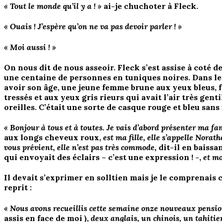
« Tout le monde qu’il y a ! »
ai-je chuchoter à Fleck.
« Ouais ! J’espère qu’on ne va pas devoir parler ! »
« Moi aussi ! »
On nous dit de nous asseoir. Fleck s’est assise à coté d
une centaine de personnes en tuniques noires. Dans le
avoir son âge, une jeune femme brune aux yeux bleus, f
tressés et aux yeux gris rieurs qui avait l’air très gent
oreilles. C’était une sorte de casque rouge et bleu sans f
« Bonjour à tous et à toutes. Je vais d’abord présenter ma 
aux longs cheveux roux,
est ma fille, elle s’appelle Norat
vous prévient, elle n’est pas très commode,
dit-il en baissa
qui envoyait des éclairs – c’est une expression ! -,
et mo
Il devait s’exprimer en solltien mais je le comprenais 
reprit :
« Nous avons recueillis cette semaine onze nouveaux pensio
assis en face de moi ),
deux anglais, un chinois, un tahitie