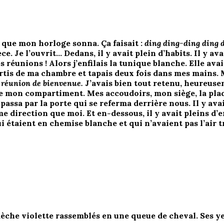
é que mon horloge sonna. Ça faisait :
ding ding-ding ding 
e. Je l’ouvrit… Dedans, il y avait plein d’habits. Il y av
es réunions ! Alors j’enfilais la tunique blanche. Elle av
sortis de ma chambre et tapais deux fois dans mes mains.
e réunion de bienvenue.
J’avais bien tout retenu, heureus
de mon compartiment. Mes accoudoirs, mon siège, la plaq
e passa par la porte qui se referma derrière nous. Il y a
ême direction que moi. Et en-dessous, il y avait pleins d
i étaient en chemise blanche et qui n’avaient pas l’air tr
èche violette rassemblés en une queue de cheval. Ses yeux