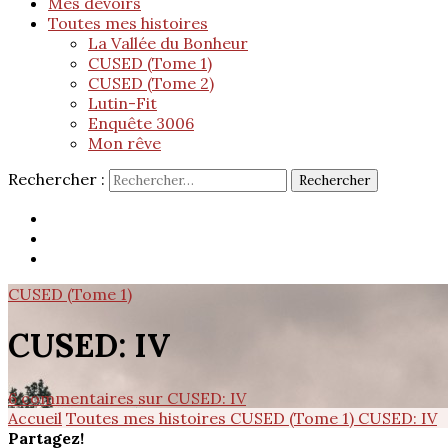
Mes devoirs
Toutes mes histoires
La Vallée du Bonheur
CUSED (Tome 1)
CUSED (Tome 2)
Lutin-Fit
Enquête 3006
Mon rêve
Rechercher :
CUSED (Tome 1)
CUSED: IV
6 commentaires
sur CUSED: IV
Accueil
Toutes mes histoires
CUSED (Tome 1)
CUSED: IV
Partagez!