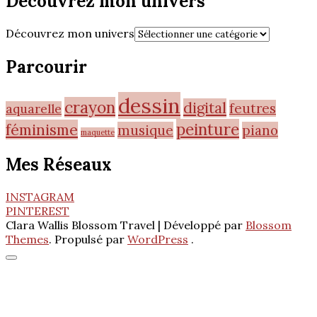
Découvrez mon univers
Découvrez mon univers
Parcourir
dessin
crayon
digital
feutres
aquarelle
peinture
féminisme
musique
piano
maquette
Mes Réseaux
INSTAGRAM
PINTEREST
Clara Wallis
Blossom Travel | Développé par
Blossom
Themes
. Propulsé par
WordPress
.