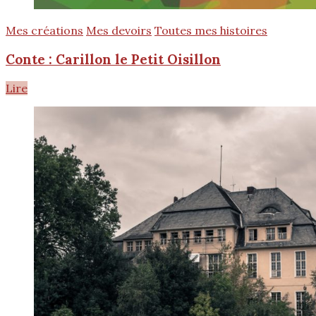
Mes créations
Mes devoirs
Toutes mes histoires
Conte : Carillon le Petit Oisillon
Lire