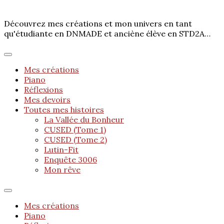
Découvrez mes créations et mon univers en tant
qu'étudiante en DNMADE et anciène élève en STD2A…
Mes créations
Piano
Réflexions
Mes devoirs
Toutes mes histoires
La Vallée du Bonheur
CUSED (Tome 1)
CUSED (Tome 2)
Lutin-Fit
Enquête 3006
Mon rêve
Mes créations
Piano