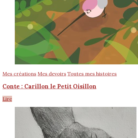
Mes créations
Mes devoirs
Toutes mes histoires
Conte : Carillon le Petit Oisillon
Lire