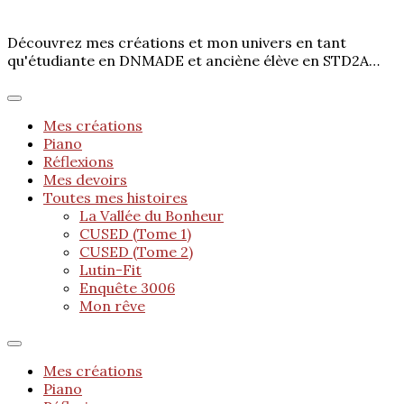
Découvrez mes créations et mon univers en tant
qu'étudiante en DNMADE et anciène élève en STD2A…
Mes créations
Piano
Réflexions
Mes devoirs
Toutes mes histoires
La Vallée du Bonheur
CUSED (Tome 1)
CUSED (Tome 2)
Lutin-Fit
Enquête 3006
Mon rêve
Mes créations
Piano