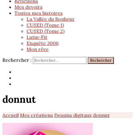
Réflexions
Mes devoirs
Toutes mes histoires
La Vallée du Bonheur
CUSED (Tome 1)
CUSED (Tome 2)
Lutin-Fit
Enquête 3006
Mon rêve
Rechercher :
donnut
Accueil
Mes créations
Dessins digitaux
donnut