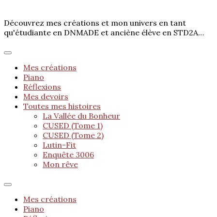
Découvrez mes créations et mon univers en tant
qu'étudiante en DNMADE et anciène élève en STD2A…
Mes créations
Piano
Réflexions
Mes devoirs
Toutes mes histoires
La Vallée du Bonheur
CUSED (Tome 1)
CUSED (Tome 2)
Lutin-Fit
Enquête 3006
Mon rêve
Mes créations
Piano