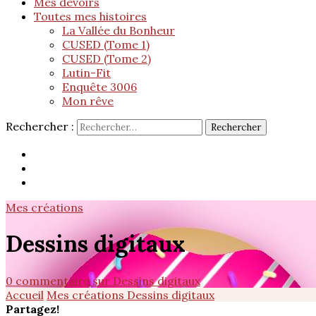
Mes devoirs
Toutes mes histoires
La Vallée du Bonheur
CUSED (Tome 1)
CUSED (Tome 2)
Lutin-Fit
Enquête 3006
Mon rêve
Rechercher :
Mes créations
Dessins digitaux
0 commentaire
sur Dessins digitaux
Accueil
Mes créations
Dessins digitaux
Partagez!