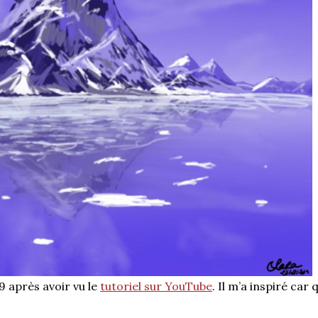
9 après avoir vu le
tutoriel sur YouTube
. Il m’a inspiré car 