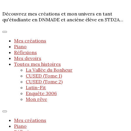
Découvrez mes créations et mon univers en tant
qu'étudiante en DNMADE et anciène élève en STD2A…
Mes créations
Piano
Réflexions
Mes devoirs
Toutes mes histoires
La Vallée du Bonheur
CUSED (Tome 1)
CUSED (Tome 2)
Lutin-Fit
Enquête 3006
Mon rêve
Mes créations
Piano