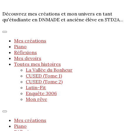
Découvrez mes créations et mon univers en tant
qu'étudiante en DNMADE et anciène élève en STD2A…
Mes créations
Piano
Réflexions
Mes devoirs
Toutes mes histoires
La Vallée du Bonheur
CUSED (Tome 1)
CUSED (Tome 2)
Lutin-Fit
Enquête 3006
Mon rêve
Mes créations
Piano