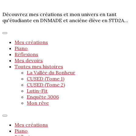
Découvrez mes créations et mon univers en tant
qu'étudiante en DNMADE et anciène élève en STD2A…
Mes créations
Piano
Réflexions
Mes devoirs
Toutes mes histoires
La Vallée du Bonheur
CUSED (Tome 1)
CUSED (Tome 2)
Lutin-Fit
Enquête 3006
Mon rêve
Mes créations
Piano