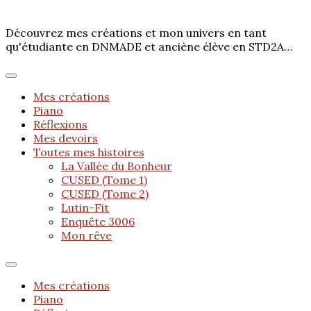
Découvrez mes créations et mon univers en tant
qu'étudiante en DNMADE et anciène élève en STD2A…
Mes créations
Piano
Réflexions
Mes devoirs
Toutes mes histoires
La Vallée du Bonheur
CUSED (Tome 1)
CUSED (Tome 2)
Lutin-Fit
Enquête 3006
Mon rêve
Mes créations
Piano