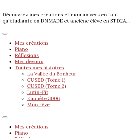
Découvrez mes créations et mon univers en tant
qu'étudiante en DNMADE et anciène élève en STD2A…
Mes créations
Piano
Réflexions
Mes devoirs
Toutes mes histoires
La Vallée du Bonheur
CUSED (Tome 1)
CUSED (Tome 2)
Lutin-Fit
Enquête 3006
Mon rêve
Mes créations
Piano