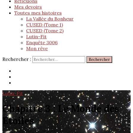
Réflexions
Mes devoirs
Toutes mes histoires
La Vallée du Bonheur
CUSED (Tome 1)
CUSED (Tome 2)
Lutin-Fit
Enquête 3006
Mon rêve
Rechercher :
Lutin-Fit
Chapitre 3 : Le Monde des
Etoiles