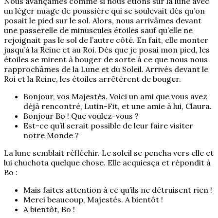
Nous avançâmes comme si nous étions sur la lune avec
un léger nuage de poussière qui se soulevait dès qu’on
posait le pied sur le sol. Alors, nous arrivâmes devant
une passerelle de minuscules étoiles sauf qu’elle ne
rejoignait pas le sol de l’autre côté. En fait, elle monter
jusqu’à la Reine et au Roi. Dès que je posai mon pied, les
étoiles se mirent à bouger de sorte à ce que nous nous
rapprochâmes de la Lune et du Soleil. Arrivés devant le
Roi et la Reine, les étoiles arrêtèrent de bouger.
Bonjour, vos Majestés. Voici un ami que vous avez
déjà rencontré, Lutin-Fit, et une amie à lui, Claura.
Bonjour Bo ! Que voulez-vous ?
Est-ce qu’il serait possible de leur faire visiter
notre Monde ?
La lune semblait réfléchir. Le soleil se pencha vers elle et
lui chuchota quelque chose. Elle acquiesça et répondit à
Bo :
Mais faites attention à ce qu’ils ne détruisent rien !
Merci beaucoup, Majestés. A bientôt !
A bientôt, Bo !