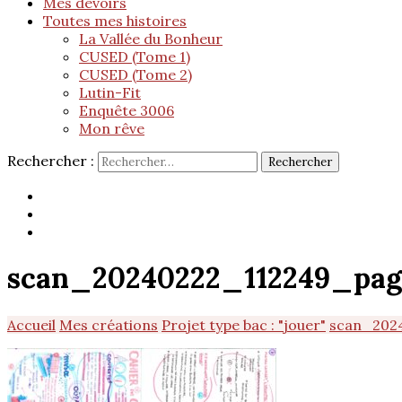
Mes devoirs
Toutes mes histoires
La Vallée du Bonheur
CUSED (Tome 1)
CUSED (Tome 2)
Lutin-Fit
Enquête 3006
Mon rêve
Rechercher :
scan_20240222_112249_pag
Accueil
Mes créations
Projet type bac : "jouer"
scan_202