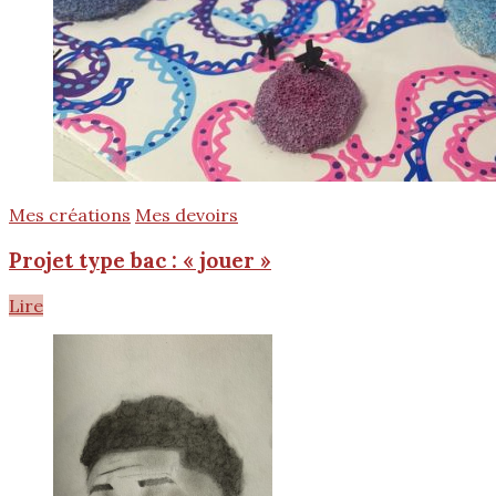
Mes créations
Mes devoirs
Projet type bac : « jouer »
Lire