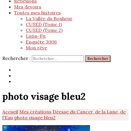
Réflexions
Mes devoirs
Toutes mes histoires
La Vallée du Bonheur
CUSED (Tome 1)
CUSED (Tome 2)
Lutin-Fit
Enquête 3006
Mon rêve
Rechercher :
photo visage bleu2
Accueil
Mes créations
Déesse du Cancer, de la Lune, de
l'Eau
photo visage bleu2