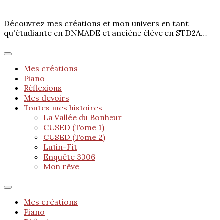
Découvrez mes créations et mon univers en tant
qu'étudiante en DNMADE et anciène élève en STD2A…
Mes créations
Piano
Réflexions
Mes devoirs
Toutes mes histoires
La Vallée du Bonheur
CUSED (Tome 1)
CUSED (Tome 2)
Lutin-Fit
Enquête 3006
Mon rêve
Mes créations
Piano