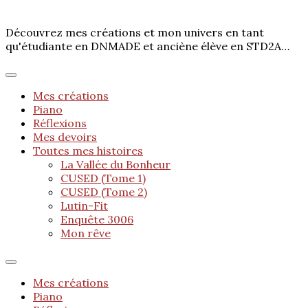
Découvrez mes créations et mon univers en tant
qu'étudiante en DNMADE et anciène élève en STD2A…
Mes créations
Piano
Réflexions
Mes devoirs
Toutes mes histoires
La Vallée du Bonheur
CUSED (Tome 1)
CUSED (Tome 2)
Lutin-Fit
Enquête 3006
Mon rêve
Mes créations
Piano