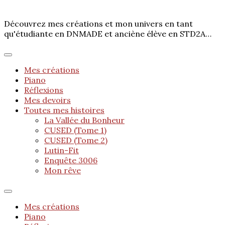
Découvrez mes créations et mon univers en tant
qu'étudiante en DNMADE et anciène élève en STD2A…
Mes créations
Piano
Réflexions
Mes devoirs
Toutes mes histoires
La Vallée du Bonheur
CUSED (Tome 1)
CUSED (Tome 2)
Lutin-Fit
Enquête 3006
Mon rêve
Mes créations
Piano