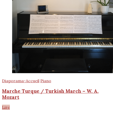
Diaporama-Accueil
Piano
Marche Turque / Turkish March – W. A.
Mozart
Lire