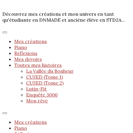
Découvrez mes créations et mon univers en tant
qu'étudiante en DNMADE et anciène élève en STD2A…
Mes créations
Piano
Réflexions
Mes devoirs
Toutes mes histoires
La Vallée du Bonheur
CUSED (Tome 1)
CUSED (Tome 2)
Lutin-Fit
Enquête 3006
Mon rêve
Mes créations
Piano