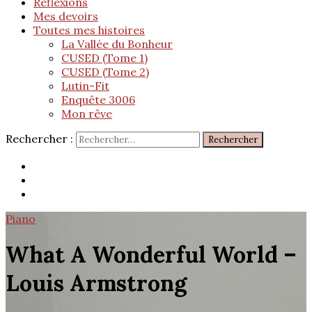
Réflexions
Mes devoirs
Toutes mes histoires
La Vallée du Bonheur
CUSED (Tome 1)
CUSED (Tome 2)
Lutin-Fit
Enquête 3006
Mon rêve
Rechercher :
Piano
What A Wonderful World –
Louis Armstrong