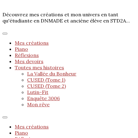
Découvrez mes créations et mon univers en tant
qu'étudiante en DNMADE et anciène élève en STD2A…
Mes créations
Piano
Réflexions
Mes devoirs
Toutes mes histoires
La Vallée du Bonheur
CUSED (Tome 1)
CUSED (Tome 2)
Lutin-Fit
Enquête 3006
Mon rêve
Mes créations
Piano