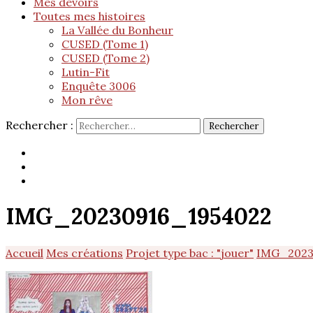
Mes devoirs
Toutes mes histoires
La Vallée du Bonheur
CUSED (Tome 1)
CUSED (Tome 2)
Lutin-Fit
Enquête 3006
Mon rêve
Rechercher :
IMG_20230916_1954022
Accueil
Mes créations
Projet type bac : "jouer"
IMG_2023