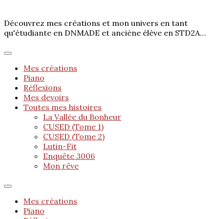
Découvrez mes créations et mon univers en tant
qu'étudiante en DNMADE et anciène élève en STD2A…
Mes créations
Piano
Réflexions
Mes devoirs
Toutes mes histoires
La Vallée du Bonheur
CUSED (Tome 1)
CUSED (Tome 2)
Lutin-Fit
Enquête 3006
Mon rêve
Mes créations
Piano