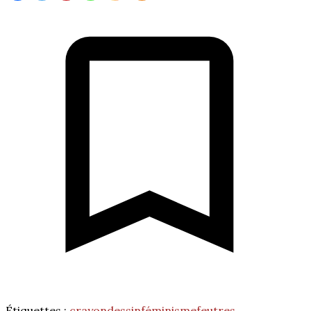
Étiquettes :
crayon
dessin
féminisme
feutres