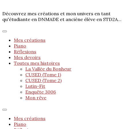
Découvrez mes créations et mon univers en tant
qu'étudiante en DNMADE et anciène élève en STD2A…
Mes créations
Piano
Réflexions
Mes devoirs
Toutes mes histoires
La Vallée du Bonheur
CUSED (Tome 1)
CUSED (Tome 2)
Lutin-Fit
Enquête 3006
Mon rêve
Mes créations
Piano