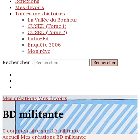
Réflexions
Mes devoirs
Toutes mes histoires
La Vallée du Bonheur
CUSED (Tome 1)
CUSED (Tome 2)
Lutin-Fit
Enquête 3006
Mon rêve
Rechercher :
Mes créations
Mes devoirs
BD militante
0 commentaire
sur BD militante
Accueil
Mes créations
BD militante