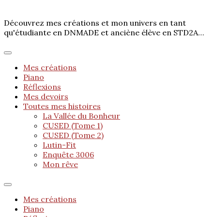
Découvrez mes créations et mon univers en tant
qu'étudiante en DNMADE et anciène élève en STD2A…
Mes créations
Piano
Réflexions
Mes devoirs
Toutes mes histoires
La Vallée du Bonheur
CUSED (Tome 1)
CUSED (Tome 2)
Lutin-Fit
Enquête 3006
Mon rêve
Mes créations
Piano