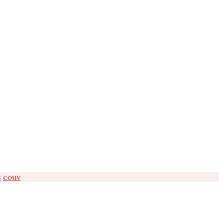
s
couv