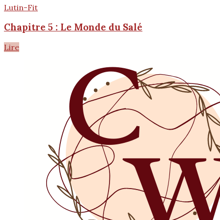
Lutin-Fit
Chapitre 5 : Le Monde du Salé
Lire