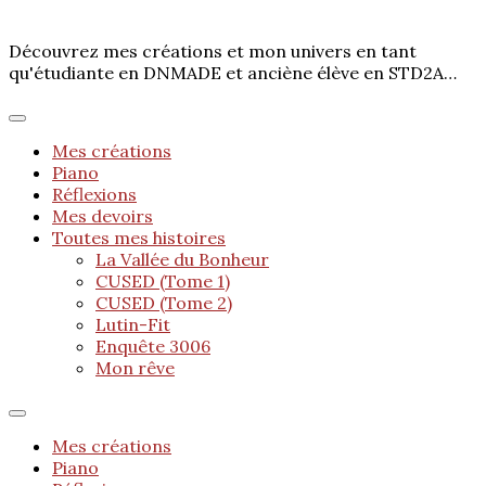
Découvrez mes créations et mon univers en tant
qu'étudiante en DNMADE et anciène élève en STD2A…
Mes créations
Piano
Réflexions
Mes devoirs
Toutes mes histoires
La Vallée du Bonheur
CUSED (Tome 1)
CUSED (Tome 2)
Lutin-Fit
Enquête 3006
Mon rêve
Mes créations
Piano