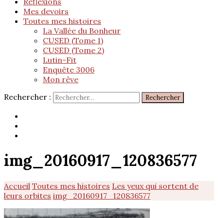
Réflexions
Mes devoirs
Toutes mes histoires
La Vallée du Bonheur
CUSED (Tome 1)
CUSED (Tome 2)
Lutin-Fit
Enquête 3006
Mon rêve
Rechercher :
img_20160917_120836577
Accueil
Toutes mes histoires
Les yeux qui sortent de
leurs orbites
img_20160917_120836577