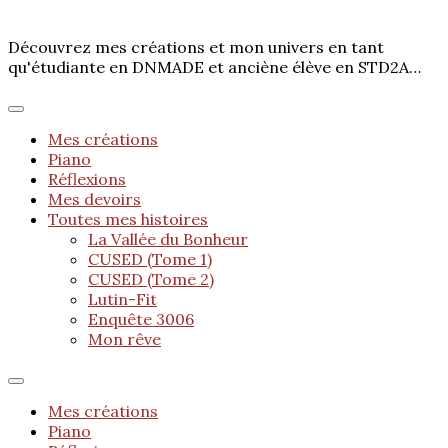
Découvrez mes créations et mon univers en tant
qu'étudiante en DNMADE et anciène élève en STD2A…
Mes créations
Piano
Réflexions
Mes devoirs
Toutes mes histoires
La Vallée du Bonheur
CUSED (Tome 1)
CUSED (Tome 2)
Lutin-Fit
Enquête 3006
Mon rêve
Mes créations
Piano