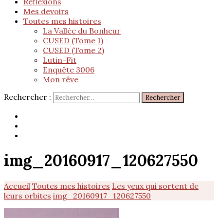
Réflexions
Mes devoirs
Toutes mes histoires
La Vallée du Bonheur
CUSED (Tome 1)
CUSED (Tome 2)
Lutin-Fit
Enquête 3006
Mon rêve
Rechercher :
img_20160917_120627550
Accueil
Toutes mes histoires
Les yeux qui sortent de
leurs orbites
img_20160917_120627550