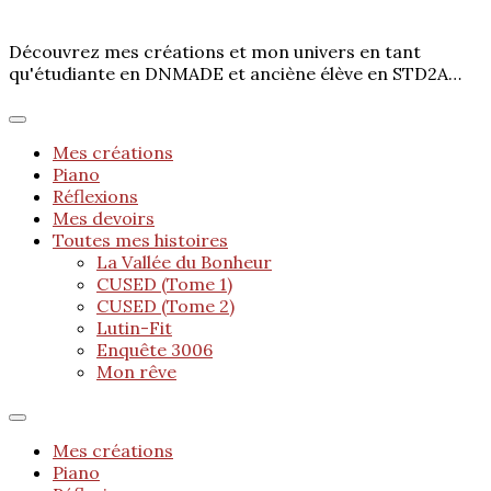
Découvrez mes créations et mon univers en tant
qu'étudiante en DNMADE et anciène élève en STD2A…
Mes créations
Piano
Réflexions
Mes devoirs
Toutes mes histoires
La Vallée du Bonheur
CUSED (Tome 1)
CUSED (Tome 2)
Lutin-Fit
Enquête 3006
Mon rêve
Mes créations
Piano